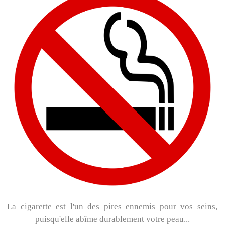
La cigarette est l'un des pires ennemis pour vos seins,
puisqu'elle abîme durablement votre peau...